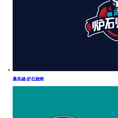
暴风城•炉石烧烤