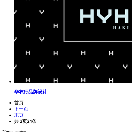
华衣行品牌设计
首页
下一页
末页
共
2
页
24
条
News center